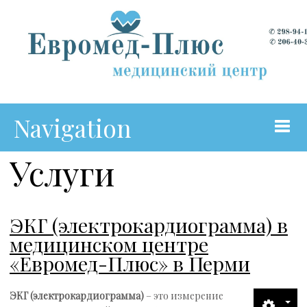
Navigation
Услуги
Главная
О Центре
ЭКГ (электрокардиограмма) в
медицинском центре
Коллектив
«Евромед-Плюс» в Перми
Подготовка к УЗИ
ЭКГ (электрокардиограмма)
– это измерение