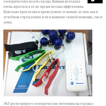
электрических полей сердца. Данная методика
очень проста и в то же время весьма эффективна.
Узкие специалисты
Довольно проста она в проведении: ее можно делать как в
лечебном учреждении или в машине скорой помощи, так и
Услуги
дома.
Прейскурант
Запись на приём
Контакты
ЭКГ регистрирует электрические потенциалы сердца с