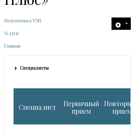
Узкие специалисты
Подготовка к УЗИ
Услуги
Услуги
Прейскурант
Главная
Запись на приём
Специалисты
Контакты
Первичный
Повторн
Специалист
прием
прием