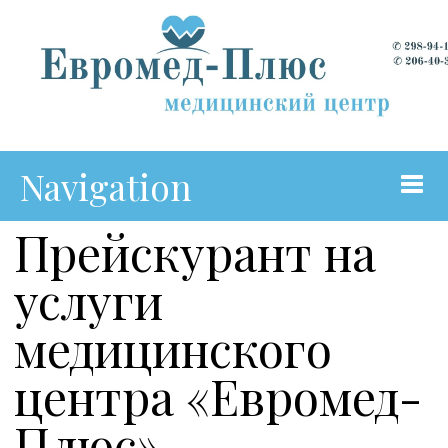
Navigation
Прейскурант на
Главная
услуги
О Центре
медицинского
Коллектив
центра «Евромед-
Подготовка к УЗИ
Плюс»